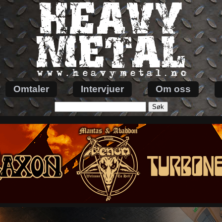
Omtaler
Intervjuer
Om oss
Søk
etter: