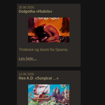
20.06.2026:
Golgotha «Hubris»
Tristesse og doom fra Spania.
Les hele…
12.06.2026:
Hex A.D. «Surgical …»