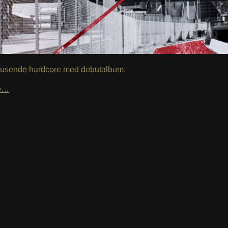
nusende hardcore med debutalbum.
le…