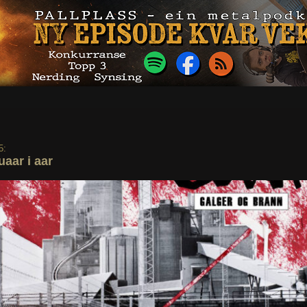
5:
uaar i aar