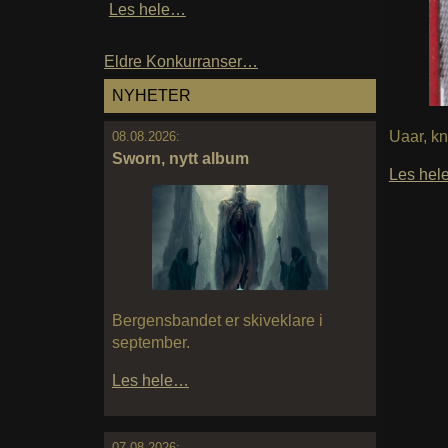
Les hele…
Eldre Konkurranser…
NYHETER
Uaar, k
08.08.2026:
Sworn, nytt album
Les he
Bergensbandet er skiveklare i
september.
Les hele…
07.08.2026: