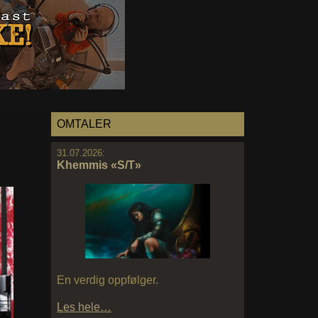
OMTALER
31.07.2026:
Khemmis «S/T»
En verdig oppfølger.
Les hele…