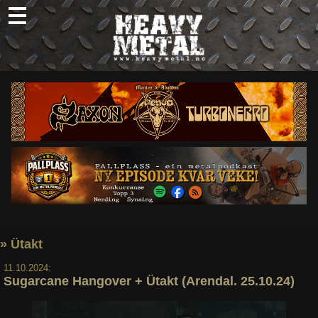
Skip
to
content
Nyheter
Omtaler
Intervjuer
Om oss
Abonner
Søk
etter:
» Ütakt
11.10.2024:
Sugarcane Hangover + Ütakt (Arendal. 25.10.24)