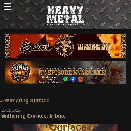
Skip
to
content
Nyheter
Omtaler
Intervjuer
Om oss
Abonner
Søk
etter:
» Withering Surface
28.11.2025:
Withering Surface, tribute