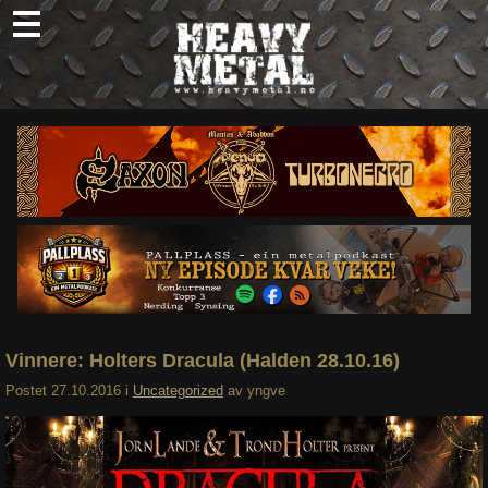
Skip
to
content
Nyheter
Omtaler
Intervjuer
Om oss
Abonner
Søk
etter:
Vinnere: Holters Dracula (Halden 28.10.16)
Postet
27.10.2016
i
Uncategorized
av
yngve