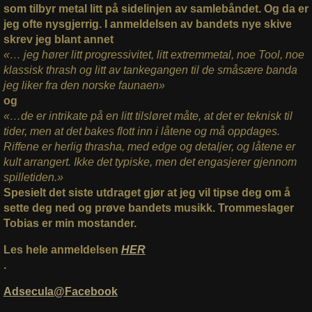
som tilbyr metal litt på sidelinjen av samlebåndet. Og da er
jeg ofte nysgjerrig. I anmeldelsen av bandets nye skive
skrev jeg blant annet
«… jeg hører litt progressivitet, litt extremmetal, noe Tool, noe
klassisk thrash og litt av tankegangen til de småsære banda
jeg liker fra den norske faunaen»
og
«…de er intrikate på en litt tilsløret måte, at det er teknisk til
tider, men at det bakes flott inn i låtene og må oppdages.
Riffene er herlig thrasha, med edge og detaljer, og låtene er
kult arrangert. Ikke det typiske, men det engasjerer gjennom
spilletiden.»
Spesielt det siste utdraget gjør at jeg vil tipse deg om å
sette deg ned og prøve bandets musikk. Trommeslager
Tobias er min mostander.
Les hele anmeldelsen
HER
.
Adsecula@Facebook