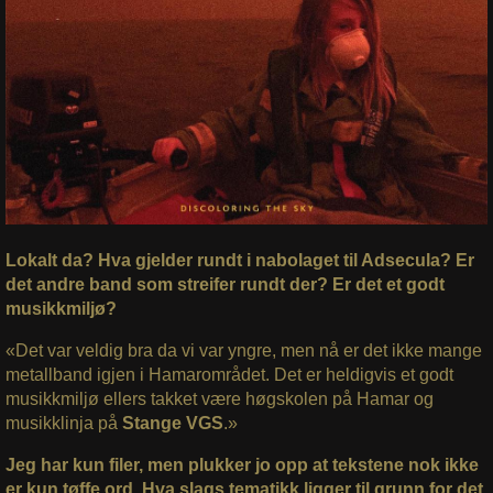
Lokalt da? Hva gjelder rundt i nabolaget til Adsecula? Er
det andre band som streifer rundt der? Er det et godt
musikkmiljø?
«Det var veldig bra da vi var yngre, men nå er det ikke mange
metallband igjen i Hamarområdet. Det er heldigvis et godt
musikkmiljø ellers takket være høgskolen på Hamar og
musikklinja på
Stange VGS
.»
Jeg har kun filer, men plukker jo opp at tekstene nok ikke
er kun tøffe ord. Hva slags tematikk ligger til grunn for det