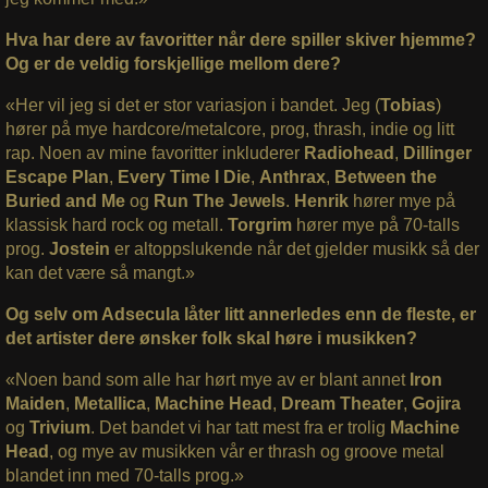
Hva har dere av favoritter når dere spiller skiver hjemme?
Og er de veldig forskjellige mellom dere?
«Her vil jeg si det er stor variasjon i bandet. Jeg (
Tobias
)
hører på mye hardcore/metalcore, prog, thrash, indie og litt
rap. Noen av mine favoritter inkluderer
Radiohead
,
Dillinger
Escape Plan
,
Every Time I Die
,
Anthrax
,
Between the
Buried and Me
og
Run The Jewels
.
Henrik
hører mye på
klassisk hard rock og metall.
Torgrim
hører mye på 70-talls
prog.
Jostein
er altoppslukende når det gjelder musikk så der
kan det være så mangt.»
Og selv om Adsecula låter litt annerledes enn de fleste, er
det artister dere ønsker folk skal høre i musikken?
«Noen band som alle har hørt mye av er blant annet
Iron
Maiden
,
Metallica
,
Machine Head
,
Dream
Theater
,
Gojira
og
Trivium
. Det bandet vi har tatt mest fra er trolig
Machine
Head
, og mye av musikken vår er thrash og groove metal
blandet inn med 70-talls prog.»