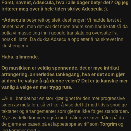
Først, navnet, Adsecula, hva i alle dager betyr det? Og jeg
irriterer meg over å hele tiden skrive Adescula :).
«
Adsecula
betyr rett og slett kleshenger! Vi hadde først et
annet navn, men det var det noen andre som hadde tatt så da
putta vi masse ting inn i google translate og oversatte fra
norsk til latin. Da dukka Adsecula opp etter å ha skrevet inn
kleshenger.»
Haha, glimrende.
Og musikken er veldig spennende, det er mye intrikat
arrangering, annerledes tankegang, hva er det som gjør
at dere tre valgte å gå denne veien? Det er jo kanskje mer
vanlig å velge en mer trygg rute.
«Alle i bandet har en stor kjærlighet for den mer progressive
siden av metallen, så vi liker å vise det litt med tidvis snodige
taktarter og arrangementer som gjerne ikke følger standarden.
Mye av dette kommer også med måten vi skriver låter på da
de gjerne er basert på et lappeteppe av riff som
Torgrim
og
jeg kommer med.»