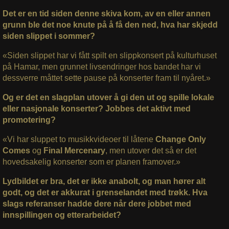
Det er en tid siden denne skiva kom, av en eller annen
grunn ble det noe knute på å få den ned, hva har skjedd
siden slippet i sommer?
«Siden slippet har vi fått spilt en slippkonsert på kulturhuset
på Hamar, men grunnet livsendringer hos bandet har vi
dessverre måttet sette pause på konserter fram til nyåret.»
Og er det en slagplan utover å gi den ut og spille lokale
eller nasjonale konserter? Jobbes det aktivt med
promotering?
«Vi har sluppet to musikkvideoer til låtene
Change Only
Comes
og
Final Mercenary
, men utover det så er det
hovedsakelig konserter som er planen framover.»
Lydbildet er bra, det er ikke anabolt, og man hører alt
godt, og det er akkurat i grenselandet med trøkk. Hva
slags referanser hadde dere når dere jobbet med
innspillingen og etterarbeidet?