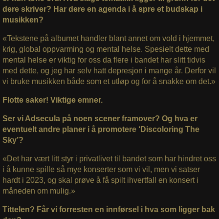
dere skriver? Har dere en agenda i å spre et budskap i
musikken?
«Tekstene på albumet handler blant annet om vold i hjemmet,
krig, global oppvarming og mental helse. Spesielt dette med
mental helse er viktig for oss da flere i bandet har slitt tidvis
med dette, og jeg har selv hatt depresjon i mange år. Derfor vil
vi bruke musikken både som et utløp og for å snakke om det.»
Flotte saker! Viktige emner.
Ser vi Adsecula på noen scener framover? Og hva er
eventuelt andre planer i å promotere ‘Discoloring The
Sky’?
«Det har vært litt styr i privatlivet til bandet som har hindret oss
i å kunne spille så mye konserter som vi vil, men vi satser
hardt i 2023, og skal prøve å få spilt ihvertfall en konsert i
måneden om mulig.»
Tittelen? Får vi forresten en innførsel i hva som ligger bak