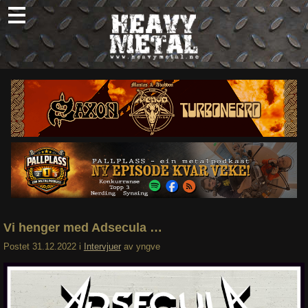
Skip
to
content
Nyheter
Omtaler
Intervjuer
Om oss
Abonner
Søk
etter:
Vi henger med Adsecula …
Postet
31.12.2022
i
Intervjuer
av
yngve