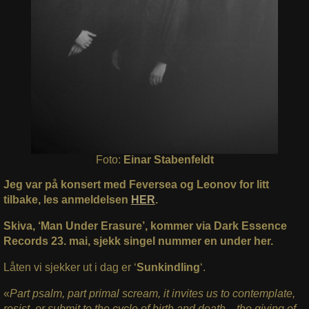
Foto:
Einar Stabenfeldt
Jeg var på konsert med Feversea og Leonov for litt
tilbake, les anmeldelsen
HER
.
Skiva, ‘Man Under Erasure’, kommer via Dark Essence
Records 23. mai, sjekk singel nummer en under her.
Låten vi sjekker ut i dag er ‘
Sunkindling
‘.
«
Part psalm, part primal scream, it invites us to contemplate,
resist, or submit to the cycle of birth and death—the giving of