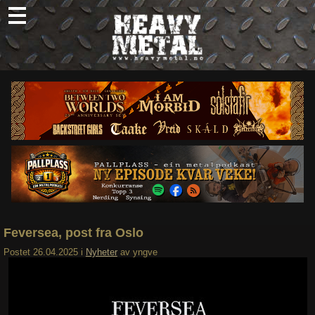
Skip
to
content
Nyheter
Omtaler
Intervjuer
Om oss
Abonner
Søk
etter:
Feversea, post fra Oslo
Postet
26.04.2025
i
Nyheter
av
yngve