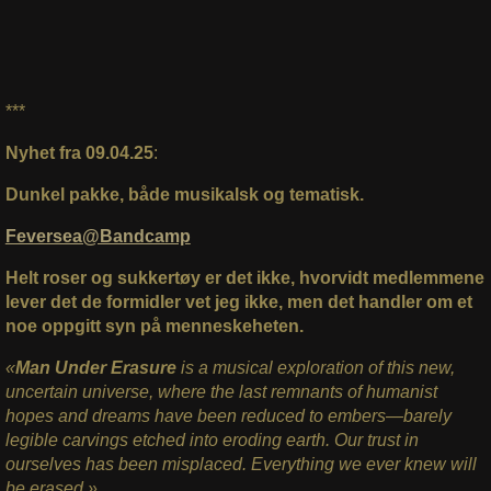
***
Nyhet fra 09.04.25
:
Dunkel pakke, både musikalsk og tematisk.
Feversea@Bandcamp
Helt roser og sukkertøy er det ikke, hvorvidt medlemmene
lever det de formidler vet jeg ikke, men det handler om et
noe oppgitt syn på menneskeheten.
«
Man Under Erasure
is a musical exploration of this new,
uncertain universe, where the last remnants of humanist
hopes and dreams have been reduced to embers—barely
legible carvings etched into eroding earth. Our trust in
ourselves has been misplaced. Everything we ever knew will
be erased.»