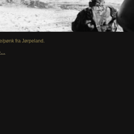
e/pønk fra Jørpeland.
le…