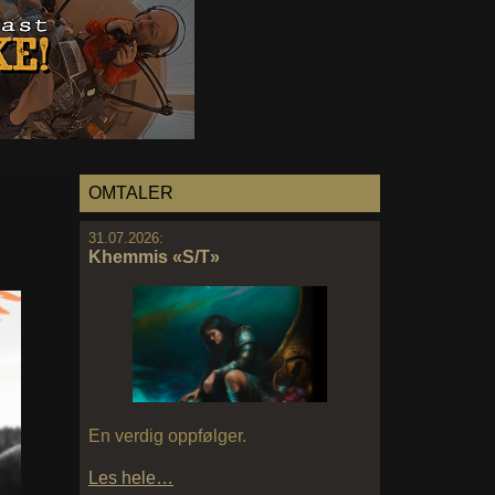
OMTALER
31.07.2026:
Khemmis «S/T»
En verdig oppfølger.
Les hele…