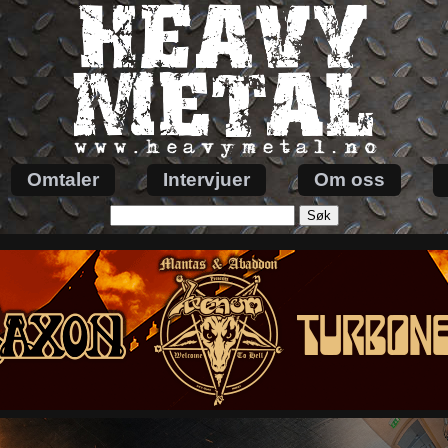
Omtaler
Intervjuer
Om oss
Søk
etter: