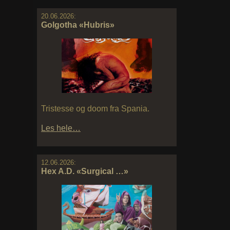
20.06.2026:
Golgotha «Hubris»
Tristesse og doom fra Spania.
Les hele…
12.06.2026:
Hex A.D. «Surgical …»