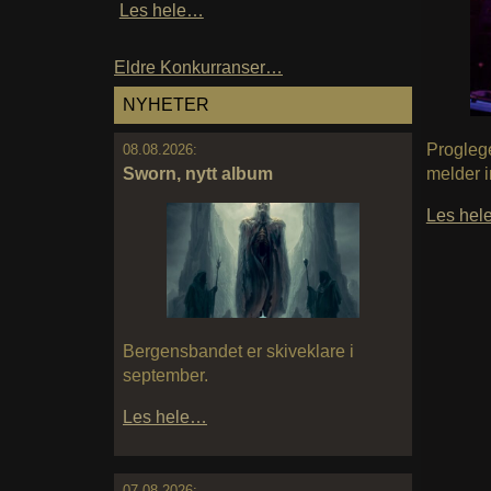
Les hele…
Eldre Konkurranser…
NYHETER
Proglege
08.08.2026:
Sworn, nytt album
melder i
Les he
Bergensbandet er skiveklare i
september.
Les hele…
07.08.2026: