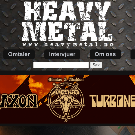
Omtaler
Intervjuer
Om oss
Søk
etter: