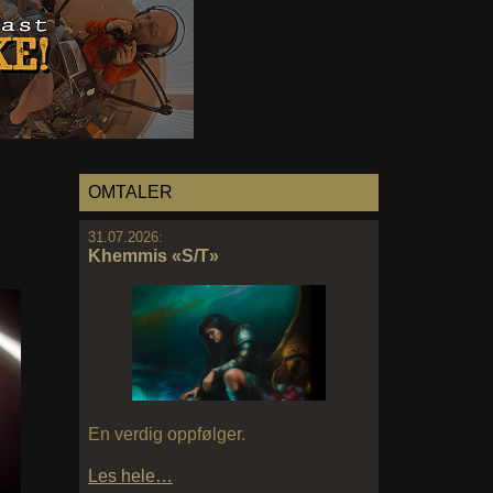
OMTALER
31.07.2026:
Khemmis «S/T»
En verdig oppfølger.
Les hele…