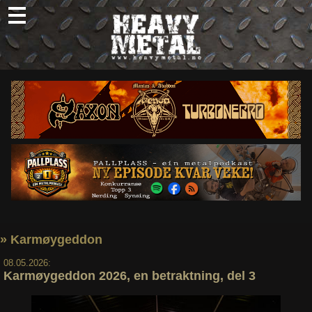
Skip
to
content
Nyheter
Omtaler
Intervjuer
Om oss
Abonner
Søk
etter:
» Karmøygeddon
08.05.2026:
Karmøygeddon 2026, en betraktning, del 3